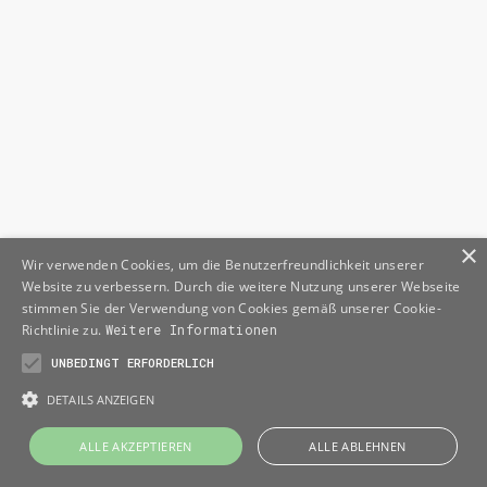
SSL- bzw. TLS-Verschlüsselung
×
Wir verwenden Cookies, um die Benutzerfreundlichkeit unserer
Website zu verbessern. Durch die weitere Nutzung unserer Webseite
stimmen Sie der Verwendung von Cookies gemäß unserer Cookie-
Richtlinie zu.
Weitere Informationen
UNBEDINGT ERFORDERLICH
DETAILS ANZEIGEN
ALLE AKZEPTIEREN
ALLE ABLEHNEN